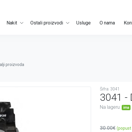
Nakit
Ostali proizvodi
Usluge
O nama
Kon
alji proizvoda
Šifra: 3041
3041 - 
Na lageru:
ima
30.00€
(popust