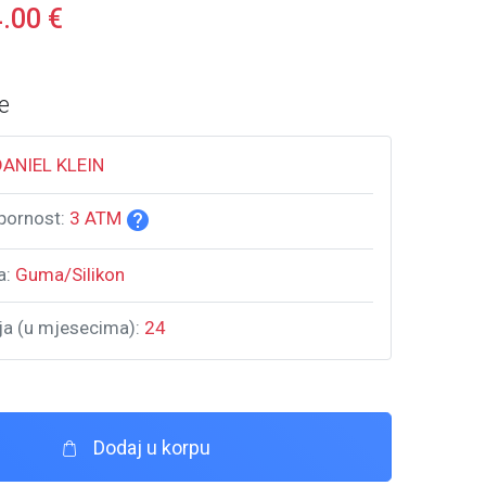
4.00
€
e
DANIEL KLEIN
pornost:
3 ATM
a:
Guma/Silikon
ja (u mjesecima):
24
Dodaj u korpu