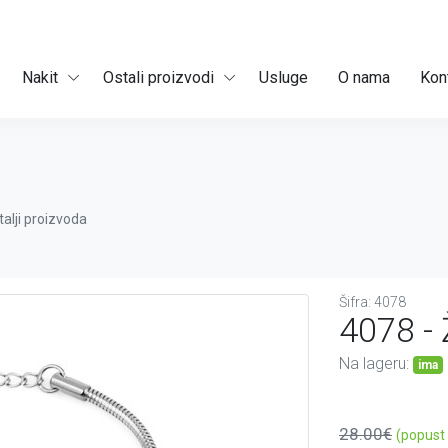
Nakit
Ostali proizvodi
Usluge
O nama
Kon
talji proizvoda
Šifra: 4078
4078 -
Na lageru:
ima
28.00€
(popust