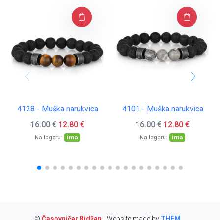
4128 - Muška narukvica
4101 - Muška narukvica
16.00
€
12.80
€
16.00
€
12.80
€
ima
ima
Na lageru:
Na lageru:
©
Časovničar Bidžan
- Website made by
THEM