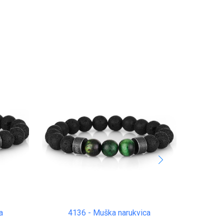
a
4136 - Muška narukvica
41