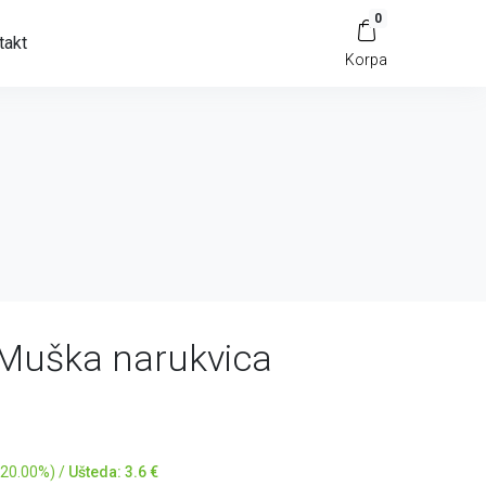
0
takt
Korpa
 Muška narukvica
 20.00%) /
Ušteda: 3.6 €