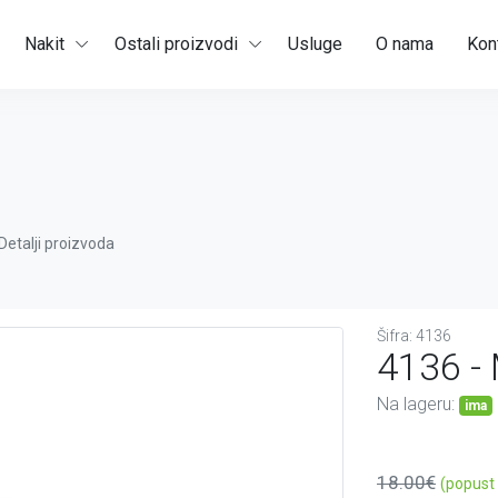
Nakit
Ostali proizvodi
Usluge
O nama
Kon
Detalji proizvoda
Šifra: 4136
4136 -
Na lageru:
ima
18.00€
(popust